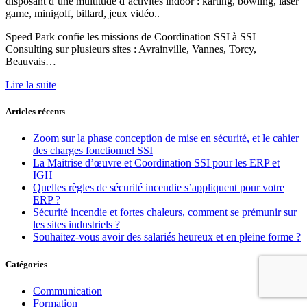
disposant d’une multitude d’activités indoor : karting, bowling, laser
game, minigolf, billard, jeux vidéo..
Speed Park confie les missions de Coordination SSI à SSI
Consulting sur plusieurs sites : Avrainville, Vannes, Torcy,
Beauvais…
Lire la suite
Articles récents
Zoom sur la phase conception de mise en sécurité, et le cahier
des charges fonctionnel SSI
La Maitrise d’œuvre et Coordination SSI pour les ERP et
IGH
Quelles règles de sécurité incendie s’appliquent pour votre
ERP ?
Sécurité incendie et fortes chaleurs, comment se prémunir sur
les sites industriels ?
Souhaitez-vous avoir des salariés heureux et en pleine forme ?
Catégories
Communication
Formation